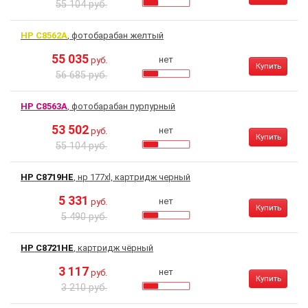
55 104 руб.
HP C8562A
, фотобарабан желтый
55 035
нет
руб.
Купить
56 685 руб.
HP C8563A
, фотобарабан пурпурный
53 502
нет
руб.
Купить
55 104 руб.
HP C8719HE
, нр 177xl, картридж черный
5 331
нет
руб.
Купить
5 490 руб.
HP C8721HE
, картридж чёрный
3 117
нет
руб.
Купить
3 210 руб.