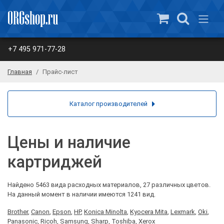
+7 495 971-77-28
Главная
Прайс-лист
Каталог производителей
Цены и наличие
картриджей
Найдено 5463 вида расходных материалов, 27 различных цветов.
На данный момент в наличии имеются 1241 вид.
Brother
,
Canon
,
Epson
,
HP
,
Konica Minolta
,
Kyocera Mita
,
Lexmark
,
Oki
,
Panasonic
,
Ricoh
,
Samsung
,
Sharp
,
Toshiba
,
Xerox