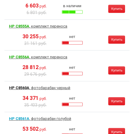
6 603
в наличии
руб.
Купить
6 801 руб.
HP C8555A
, комплект переноса
30 255
нет
руб.
Купить
31 161 руб.
HP C8556A
, комплект переноса
28 812
нет
руб.
Купить
29 676 руб.
HP C8560A
, фотобарабан черный
34 371
нет
руб.
Купить
35 403 руб.
HP C8561A
, фотобарабан голубой
53 502
нет
руб.
Купить