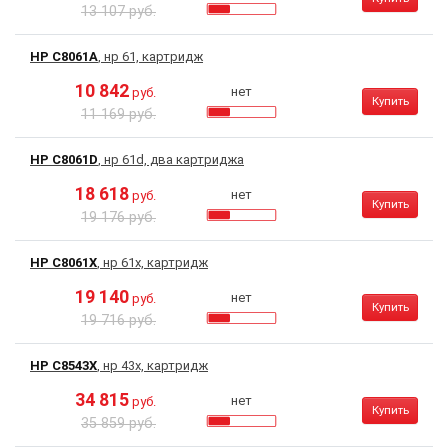
13 107 руб.
HP C8061A
, нр 61, картридж
10 842
нет
руб.
Купить
11 169 руб.
HP C8061D
, нр 61d, два картриджа
18 618
нет
руб.
Купить
19 176 руб.
HP C8061X
, нр 61x, картридж
19 140
нет
руб.
Купить
19 716 руб.
HP C8543X
, нр 43x, картридж
34 815
нет
руб.
Купить
35 859 руб.