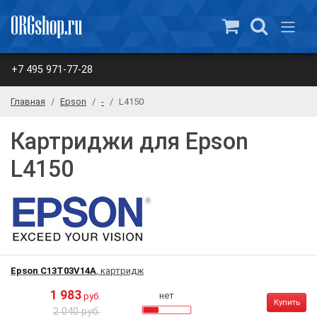
+7 495 971-77-28
Главная
Epson
-
L4150
Картриджи для Epson
L4150
Epson C13T03V14A
, картридж
1 983
нет
руб.
Купить
2 040 руб.