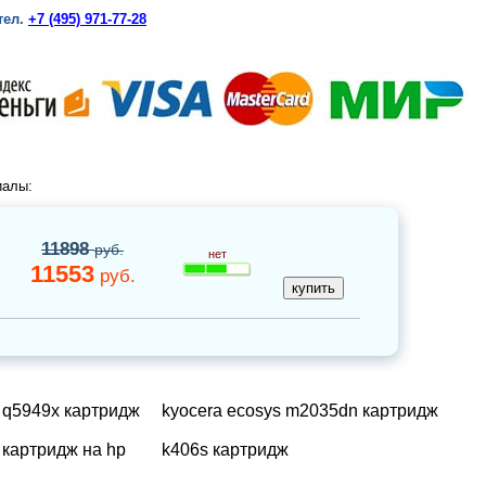
тел.
+7 (495) 971-77-28
иалы:
11898
руб.
нет
11553
руб.
q5949x картридж
kyocera ecosys m2035dn картридж
картридж на hp
k406s картридж