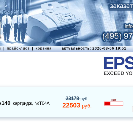
ы
|
прайс-лист
|
корзина
актуальность: 2026-08-06 19:51
23178
руб.
нет
A140
,
картридж
, №T04A
22503
руб.