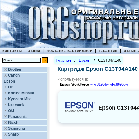
контакты
|
акции
|
доставка картриджей
|
гарантия
|
отзыв
Главная
/
Epson
/
C13T04A140
Картридж Epson C13T04A140
Brother
[+]
Canon
[+]
Используется в:
Epson
Epson
WorkForce
wf-c8190dw
wf-c8690dwf
HP
[+]
Konica Minolta
[+]
Kyocera Mita
[+]
Lexmark
[+]
Epson
C13T04
Oki
[+]
Panasonic
[+]
Ricoh
[+]
Samsung
[+]
Sharp
[+]