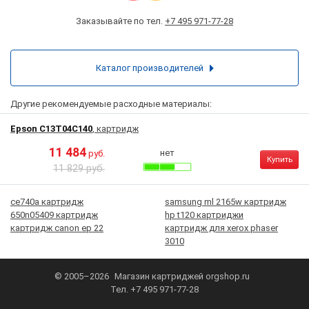
Заказывайте по тел.
+7 495 971-77-28
Каталог производителей
Другие рекомендуемые расходные материалы:
Epson C13T04C140
, картридж
11 484
нет
руб.
Купить
11 829 руб.
ce740a картридж
samsung ml 2165w картридж
650n05409 картридж
hp t120 картриджи
картридж canon ep 22
картридж для xerox phaser
3010
© 2005–2026
Магазин картриджей
orgshop.ru
Тел.
+7 495 971-77-28