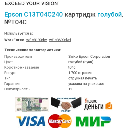
Epson
C13T04C240
картридж
голубой
,
№T04С
Используется в:
WorkForce
wf-c8190dw
wf-c8690dwf
Технические характеристики:
Производитель
Seiko Epson Corporation
Цвет
голубой (cyan)
Короткое название
t04с
Ресурс
1 700 страниц
Тип
струйная печать
Гарантия
указана на упаковке
Популярность
12