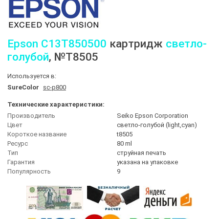
Epson
C13T850500
картридж
светло-
голубой
, №T8505
Используется в:
SureColor
sc-p800
Технические характеристики:
Производитель
Seiko Epson Corporation
Цвет
светло-голубой (light,cyan)
Короткое название
t8505
Ресурс
80 ml
Тип
струйная печать
Гарантия
указана на упаковке
Популярность
9