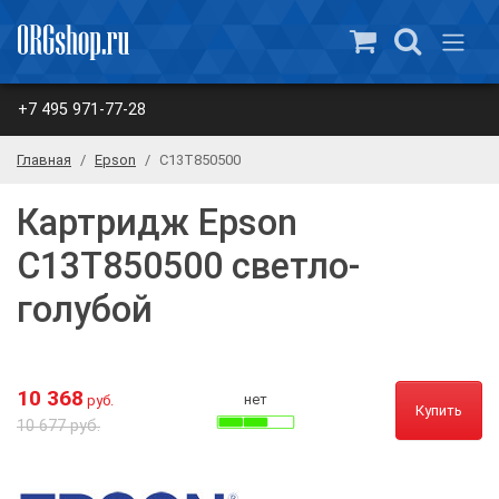
+7 495 971-77-28
Главная
Epson
C13T850500
Картридж Epson
C13T850500 светло-
голубой
10 368
нет
руб.
Купить
10 677 руб.