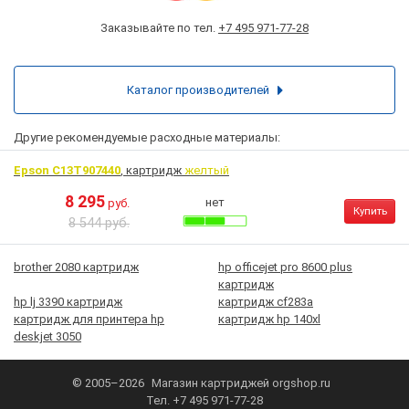
Заказывайте по тел.
+7 495 971-77-28
Каталог производителей
Другие рекомендуемые расходные материалы:
Epson C13T907440
, картридж
желтый
8 295
нет
руб.
Купить
8 544 руб.
brother 2080 картридж
hp officejet pro 8600 plus
картридж
hp lj 3390 картридж
картридж cf283a
картридж для принтера hp
картридж hp 140xl
deskjet 3050
© 2005–2026
Магазин картриджей
orgshop.ru
Тел.
+7 495 971-77-28