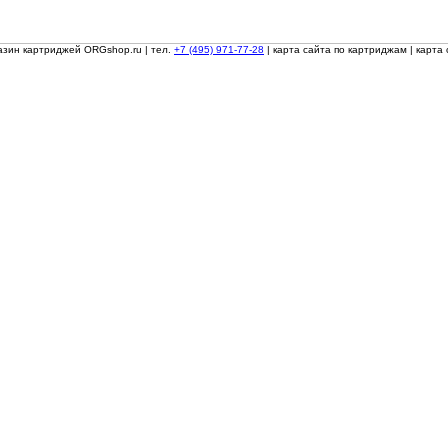
азин картриджей ORGshop.ru
| тел.
+7 (495) 971-77-28
|
карта сайта по картриджам
|
карта 