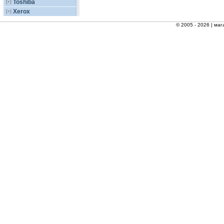
Toshiba
[+]
Xerox
[+]
© 2005 - 2026 |
маг