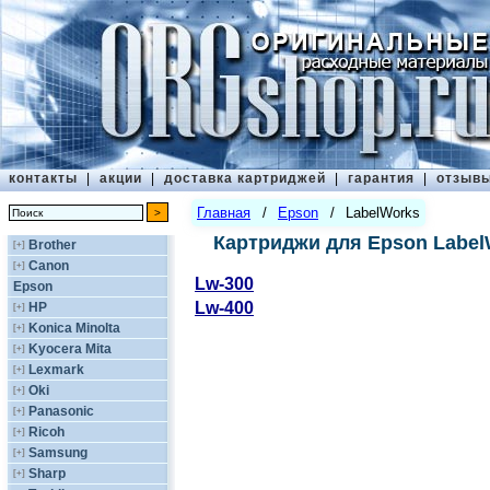
контакты
|
акции
|
доставка картриджей
|
гарантия
|
отзыв
Главная
/
Epson
/
LabelWorks
Картриджи для Epson Label
Brother
[+]
Canon
[+]
Lw-300
Epson
Lw-400
HP
[+]
Konica Minolta
[+]
Kyocera Mita
[+]
Lexmark
[+]
Oki
[+]
Panasonic
[+]
Ricoh
[+]
Samsung
[+]
Sharp
[+]