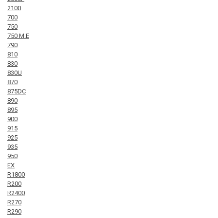
2100
700
750
750 M.E
790
810
830
830U
870
875DC
890
895
900
915
925
935
950
EX
R1800
R200
R2400
R270
R290