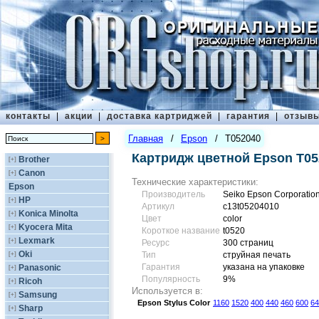
контакты
|
акции
|
доставка картриджей
|
гарантия
|
отзыв
Главная
/
Epson
/
T052040
Картридж цветной Epson T05
Brother
[+]
Canon
[+]
Технические характеристики:
Epson
Производитель
Seiko Epson Corporatio
HP
[+]
Артикул
c13t05204010
Konica Minolta
[+]
Цвет
сolor
Kyocera Mita
[+]
Короткое название
t0520
Lexmark
[+]
Ресурс
300 страниц
Oki
[+]
Тип
струйная печать
Гарантия
указана на упаковке
Panasonic
[+]
Популярность
9%
Ricoh
[+]
Используется в:
Samsung
[+]
Epson
Stylus Color
1160
1520
400
440
460
600
64
Sharp
[+]