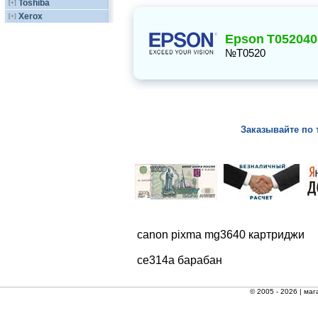
Toshiba
[+]
Xerox
[+]
Epson
T052040
№T0520
Заказывайте по 
canon pixma mg3640 картриджи
ce314a барабан
© 2005 - 2026 |
маг