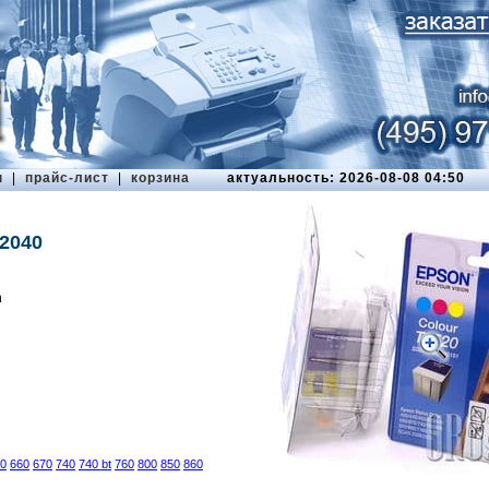
ы
|
прайс-лист
|
корзина
актуальность: 2026-08-08 04:50
2040
n
0
660
670
740
740 bt
760
800
850
860