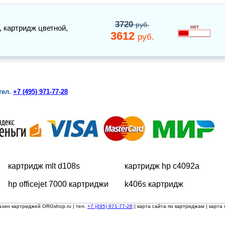
3720
руб.
,
картридж цветной
,
нет
3612
руб.
тел.
+7 (495) 971-77-28
картридж mlt d108s
картридж hp c4092a
hp officejet 7000 картриджи
k406s картридж
азин картриджей ORGshop.ru
| тел.
+7 (495) 971-77-28
|
карта сайта по картриджам
|
карта 