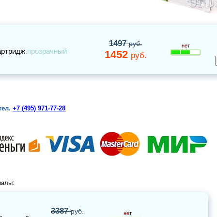
1497
руб.
нет
артридж
прозрачный
1452
руб.
тел.
+7 (495) 971-77-28
иалы:
3387
руб.
нет