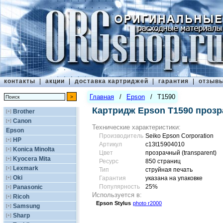
контакты
|
акции
|
доставка картриджей
|
гарантия
|
отзыв
Главная
/
Epson
/
T1590
Картридж Epson T1590 проз
Brother
[+]
Canon
[+]
Технические характеристики:
Epson
Производитель
Seiko Epson Corporation
HP
[+]
Артикул
c13t15904010
Konica Minolta
[+]
Цвет
прозрачный (transparent)
Kyocera Mita
[+]
Ресурс
850 страниц
Lexmark
[+]
Тип
струйная печать
Oki
[+]
Гарантия
указана на упаковке
Популярность
25%
Panasonic
[+]
Используется в:
Ricoh
[+]
Epson
Stylus
photo r2000
Samsung
[+]
Sharp
[+]