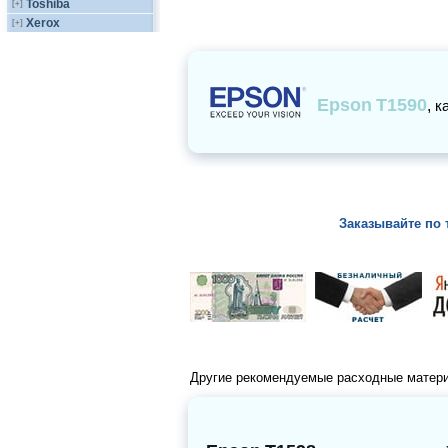
Toshiba
[+]
Xerox
[+]
Epson
T1590
,
к
Заказывайте по 
Другие рекомендуемые расходные матер