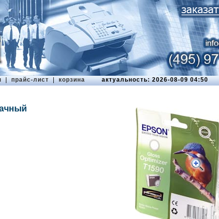
ы
|
прайс-лист
|
корзина
актуальность: 2026-08-09 04:50
рачный