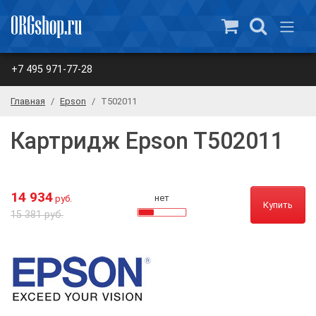
+7 495 971-77-28
Главная
Epson
T502011
Картридж Epson T502011
14 934
нет
руб.
Купить
15 381 руб.