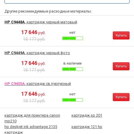
Другие рекомендуемые расходные материалы:
HP C9448A
, картридж черный матовый
17 646
нет
руб.
Купить
18 177 руб.
HP C9449A
, картридж черный фото
17 646
в наличии
руб.
Купить
18 177 руб.
HP C9455A
, картридж св.пурпурный
17 646
нет
руб.
Купить
18 177 руб.
картридж для принтера canon
картридж sp 201
mp210
hp deskjet ink advantage 2135
картридж 121 hp
картридж