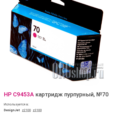
HP
C9453A
картридж пурпурный
, №70
Используется в:
DesignJet
z2100
z3100