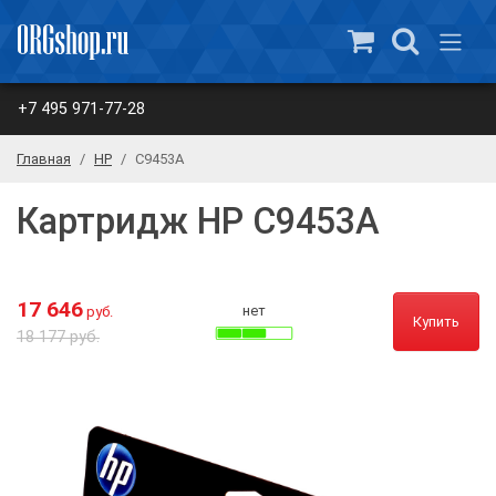
+7 495 971-77-28
Главная
HP
C9453A
Картридж HP C9453A
17 646
нет
руб.
Купить
18 177 руб.