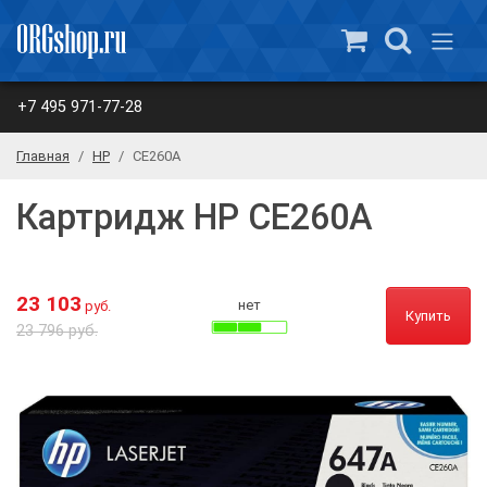
+7 495 971-77-28
Главная
HP
CE260A
Картридж HP CE260A
23 103
нет
руб.
Купить
23 796 руб.