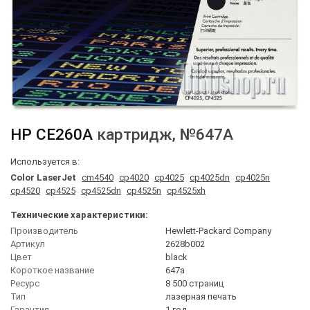
HP
CE260A
картридж
, №647A
Используется в:
Color LaserJet
cm4540
cp4020
cp4025
cp4025dn
cp4025n
cp4520
cp4525
cp4525dn
cp4525n
cp4525xh
Технические характеристики:
Производитель
Hewlett-Packard Company
Артикул
2628b002
Цвет
black
Короткое название
647a
Ресурс
8 500 страниц
Тип
лазерная печать
Гарантия
1 год