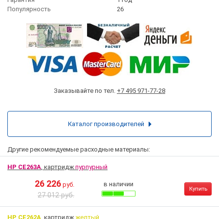
Популярность
26
Заказывайте по тел.
+7 495 971-77-28
Каталог производителей
Другие рекомендуемые расходные материалы:
HP CE263A
, картридж
пурпурный
26 226
в наличии
руб.
Купить
27 012 руб.
HP CE262A
, картридж
желтый