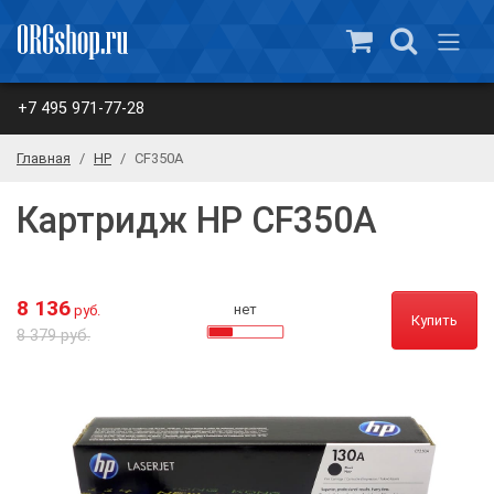
+7 495 971-77-28
Главная
HP
CF350A
Картридж HP CF350A
8 136
нет
руб.
Купить
8 379 руб.