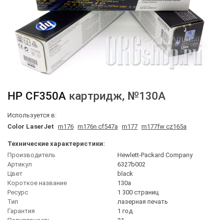
HP
CF350A
картридж
, №130A
Используется в:
Color LaserJet
m176
m176n cf547a
m177
m177fw cz165a
Технические характеристики:
Производитель
Hewlett-Packard Company
Артикул
6327b002
Цвет
black
Короткое название
130a
Ресурс
1 300 страниц
Тип
лазерная печать
Гарантия
1 год