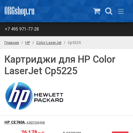
+7 495 971-77-28
Главная
HP
Color LaserJet
Cp5225
Картриджи для HP Color
LaserJet Cp5225
HP CE740A
, картридж
26 178
в наличии
руб.