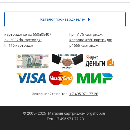
Каталог производителей
картридж xerox 650n05407
hp m175 картридж
oki c332dn картридж
ксерокс 3250 картридж
tn 116 картридж
p1566 картридж
Заказывайте по тел.
+7 495 971-77-28
© 2005–2026
Магазин картриджей
orgshop.ru
Тел.
+7 495 971-77-28