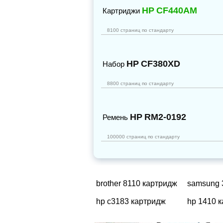
HP
CF440AM
Картриджи
8100 страниц по стандарту
HP
CF380XD
Набор
8800 страниц по стандарту
HP
RM2-0192
Ремень
100000 страниц по стандарту
brother 8110 картридж
samsung 
hp c3183 картридж
hp 1410 