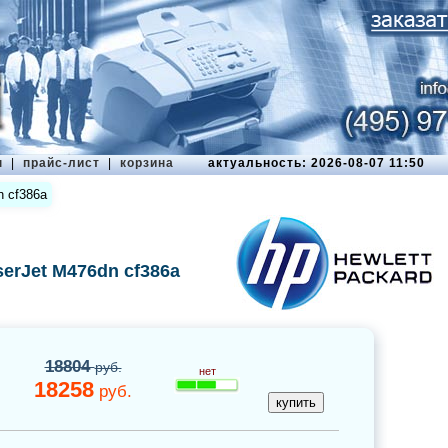
ы
|
прайс-лист
|
корзина
актуальность: 2026-08-07 11:50
 cf386a
erJet M476dn cf386a
18804
руб.
нет
18258
руб.