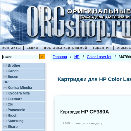
контакты
|
акции
|
доставка картриджей
|
гарантия
|
отзыв
Главная
/
HP
/
Color LaserJet
/
M476dn
Brother
[+]
Canon
[+]
Epson
[+]
Картриджи для HP Color Las
HP
Konica Minolta
[+]
Kyocera Mita
[+]
Lexmark
[+]
Oki
[+]
Panasonic
[+]
HP
CF380A
Картридж
Ricoh
[+]
Samsung
[+]
2400 страниц по стандарту
Sharp
[+]