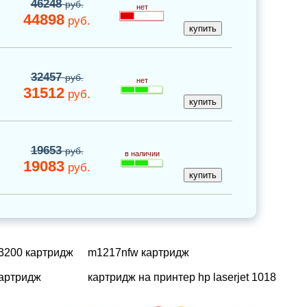
46248
руб.
нет
44898
руб.
32457
руб.
нет
31512
руб.
19653
руб.
в наличии
19083
руб.
3200 картридж
m1217nfw картридж
картридж
картридж на принтер hp laserjet 1018