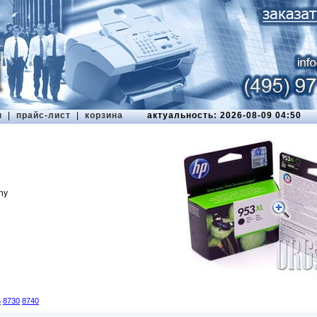
ы
|
прайс-лист
|
корзина
актуальность: 2026-08-09 04:50
ny
5
8730
8740