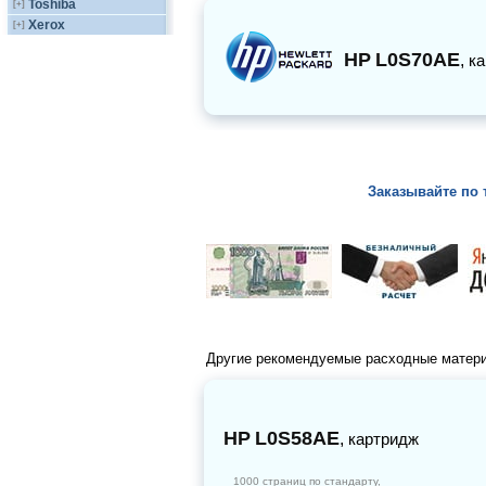
Toshiba
[+]
Xerox
[+]
HP
L0S70AE
,
к
Заказывайте по 
Другие рекомендуемые расходные матер
HP
L0S58AE
,
картридж
1000 страниц по стандарту,