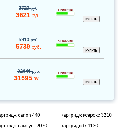
3729
руб.
в наличии
3621
руб.
5910
руб.
в наличии
5739
руб.
32646
руб.
в наличии
31695
руб.
артридж canon 440
картридж ксерокс 3210
артридж самсунг 2070
картридж tk 1130