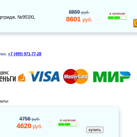
8859
руб.
в наличии
артридж
, №953XL
8601
руб.
тел.
+7 (495) 971-77-28
иалы:
4758
руб.
в наличии
4620
руб.