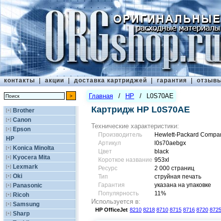
контакты
|
акции
|
доставка картриджей
|
гарантия
|
отзыв
Главная
/
HP
/
L0S70AE
Картридж HP L0S70AE
Brother
[+]
Canon
[+]
Технические характеристики:
Epson
[+]
Производитель
Hewlett-Packard Compa
HP
Артикул
l0s70aebgx
Konica Minolta
[+]
Цвет
black
Kyocera Mita
[+]
Короткое название
953xl
Lexmark
[+]
Ресурс
2 000 страниц
Oki
[+]
Тип
струйная печать
Гарантия
указана на упаковке
Panasonic
[+]
Популярность
11%
Ricoh
[+]
Используется в:
Samsung
[+]
HP
OfficeJet
8210
8218
8710
8715
8716
8720
872
Sharp
[+]