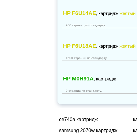
HP
F6U14AE
,
картридж
желтый
700 страниц по стандарту,
HP
F6U18AE
,
картридж
желтый
1600 страниц по стандарту,
HP
M0H91A
,
картридж
0 страниц по стандарту,
ce740a картридж
к
samsung 2070w картридж
к