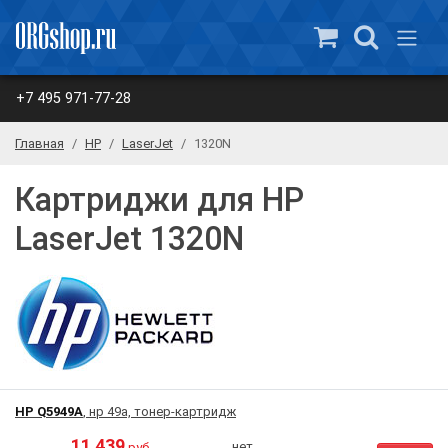
+7 495 971-77-28
Главная
HP
LaserJet
1320N
Картриджи для HP
LaserJet 1320N
HP Q5949A
, нр 49a, тонер-картридж
11 439
нет
руб.