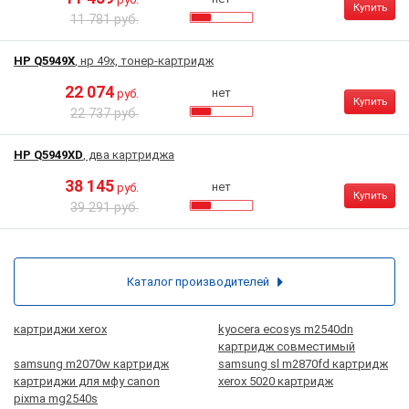
Купить
11 781 руб.
HP Q5949X
, нр 49x, тонер-картридж
22 074
нет
руб.
Купить
22 737 руб.
HP Q5949XD
, два картриджа
38 145
нет
руб.
Купить
39 291 руб.
Каталог производителей
картриджи xerox
kyocera ecosys m2540dn
картридж совместимый
samsung m2070w картридж
samsung sl m2870fd картридж
картриджи для мфу canon
xerox 5020 картридж
pixma mg2540s