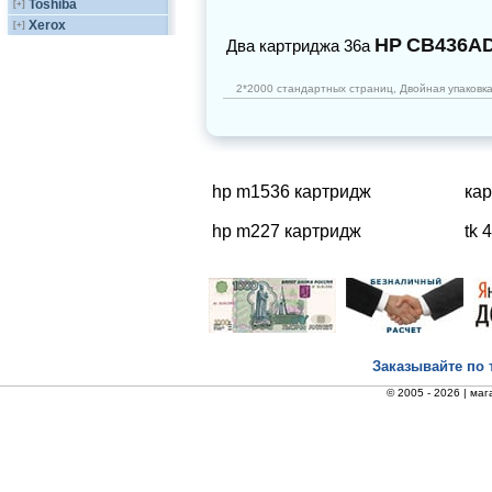
Toshiba
[+]
Xerox
[+]
HP
CB436A
Два картриджа 36a
2*2000 стандартных страниц, Двойная упаковк
hp m1536 картридж
ка
hp m227 картридж
tk 
Заказывайте по 
© 2005 - 2026 |
маг