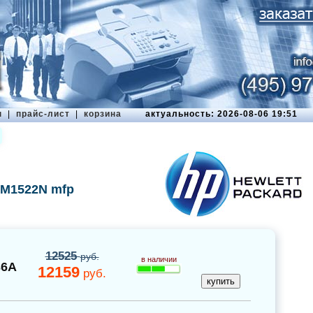
ы
|
прайс-лист
|
корзина
актуальность: 2026-08-06 19:51
 M1522N mfp
12525
руб.
в наличии
36A
12159
руб.