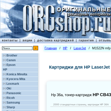
контакты
|
акции
|
доставка картриджей
|
гарантия
|
отзыв
Главная
/
HP
/
LaserJet
/
M1522N mfp
Brother
[+]
Canon
[+]
Epson
[+]
Картриджи для HP LaserJet
HP
Konica Minolta
[+]
Kyocera Mita
[+]
Lexmark
[+]
Oki
[+]
Panasonic
[+]
HP
CB4
Нр 36a, тонер-картридж
Ricoh
[+]
Samsung
[+]
2000 стандартных страниц, картридж НР 36A
Sharp
[+]