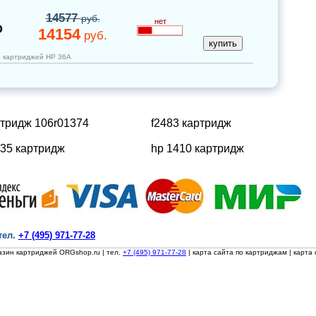
14577
руб.
нет
D
14154
руб.
а картриджей НР 36A
ртридж 106r01374
f2483 картридж
435 картридж
hp 1410 картридж
тел.
+7 (495) 971-77-28
азин картриджей ORGshop.ru
| тел.
+7 (495) 971-77-28
|
карта сайта по картриджам
|
карта 