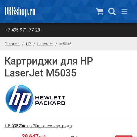
+7 495 971-77-28
Главная
HP
LaserJet
M5035
Картриджи для HP
LaserJet M5035
HP Q7570A
, нр 70a, тонер-картридж
28 647
нет
руб.