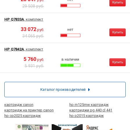
Купить
29 508 руб.
HP Q7833A
, комплект
33 072
нет
руб.
Купить
34 065 руб.
HP Q7842A
, комплект
5 760
в наличии
руб.
Купить
5 931 руб.
Каталог производителей
картридж canon
hp m125rnw картридж
картридж на принтер canon
картриджи pg 440 cl 441
hp cp2025 картридж
hp p2015 картридж