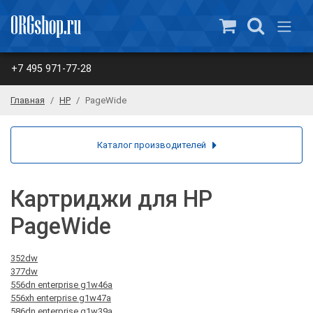
+7 495 971-77-28
Главная
HP
PageWide
Каталог производителей
Картриджи для HP
PageWide
352dw
377dw
556dn enterprise g1w46a
556xh enterprise g1w47a
586dn enterprise g1w39a