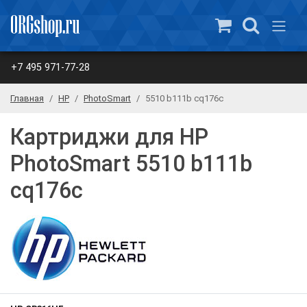
+7 495 971-77-28
Главная
HP
PhotoSmart
5510 b111b cq176c
Картриджи для HP
PhotoSmart 5510 b111b
cq176c