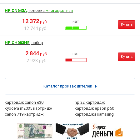
HP CN643A
, головка
многоцветная
12 372
нет
руб.
Купить
12 744 руб.
HP CH083HE
, набор
2 844
нет
руб.
Купить
2 928 руб.
Каталог производителей
картридж canon e30
hp 22 картридж
kyocera m2035 картридж
картридж epson p50
canon 719 картридж
картриджи samsung