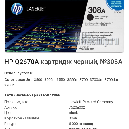
HP
Q2670A
картридж черный
, №308A
Используется в:
Color LaserJet
3500
3500n
3550
3550n
3700
3700dn
3700dtn
3700n
Технические характеристики:
Производитель
Hewlett-Packard Company
Артикул
7620a002
Цвет
black
Короткое название
308a
Ресурс
6 000 страниц