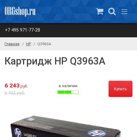
+7 495 971-77-28
Главная
HP
Q3963A
Картридж HP Q3963A
6 243
в наличии
руб.
Купить
6 432 руб.