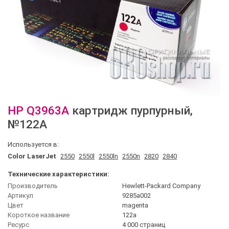
HP
Q3963A
картридж пурпурный
,
№122A
Используется в:
Color LaserJet
2550
2550l
2550ln
2550n
2820
2840
Технические характеристики:
Производитель
Hewlett-Packard Company
Артикул
9285a002
Цвет
magenta
Короткое название
122a
Ресурс
4 000 страниц