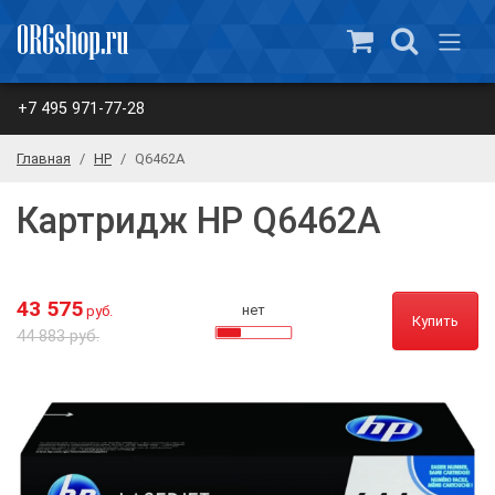
+7 495 971-77-28
Главная
HP
Q6462A
Картридж HP Q6462A
43 575
нет
руб.
Купить
44 883 руб.