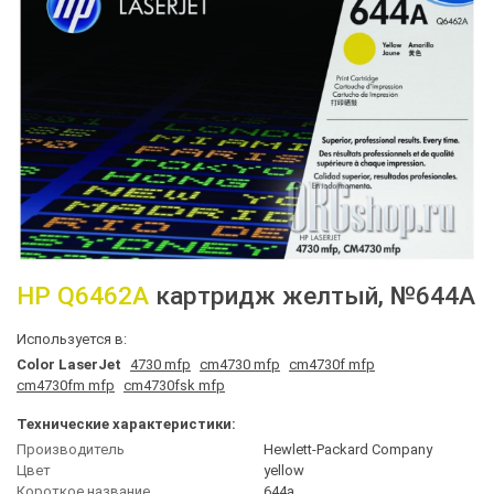
HP
Q6462A
картридж желтый
, №644A
Используется в:
Color LaserJet
4730 mfp
cm4730 mfp
cm4730f mfp
cm4730fm mfp
cm4730fsk mfp
Технические характеристики:
Производитель
Hewlett-Packard Company
Цвет
yellow
Короткое название
644a