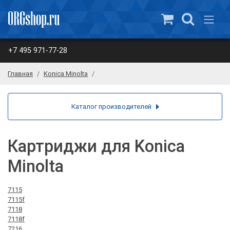
+7 495 971-77-28
Главная
Konica Minolta
Каталог производителей
Картриджи для Konica
Minolta
7115
7115f
7118
7118f
7216