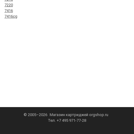
7220
7416
7416cg
© 2005–2026
Магазин картриджей
orgshop.ru
Тел.
+7 495 971-77-28