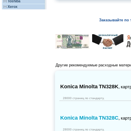
Toshiba
[+]
Xerox
[+]
Заказывайте по 
Другие рекомендуемые расходные матер
Konica Minolta
TN328K
,
карт
28000 страниц по стандарту,
Konica Minolta
TN328C
,
карт
28000 страниц по стандарту,