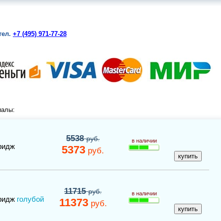
тел.
+7 (495) 971-77-28
иалы:
5538
руб.
в наличии
ридж
5373
руб.
11715
руб.
в наличии
ридж
голубой
11373
руб.