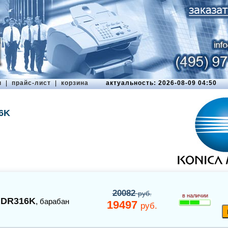
ы
|
прайс-лист
|
корзина
актуальность: 2026-08-09 04:50
16K
20082
руб.
в наличии
DR316K
,
барабан
19497
руб.