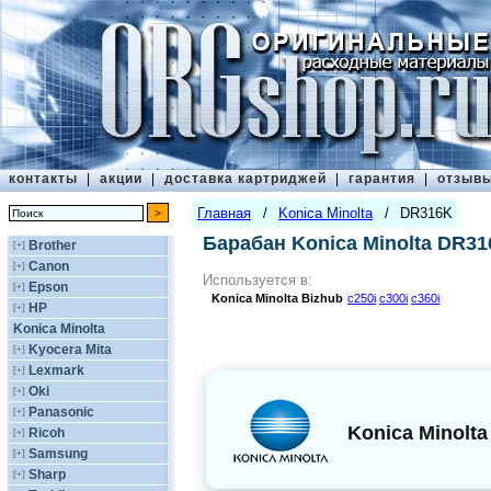
контакты
|
акции
|
доставка картриджей
|
гарантия
|
отзыв
Главная
/
Konica Minolta
/
DR316K
Барабан Konica Minolta DR3
Brother
[+]
Canon
[+]
Используется в:
Epson
[+]
Konica Minolta
Bizhub
c250i
c300i
c360i
HP
[+]
Konica Minolta
Kyocera Mita
[+]
Lexmark
[+]
Oki
[+]
Panasonic
[+]
Konica Minolta
Ricoh
[+]
Samsung
[+]
Sharp
[+]