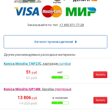
Заказывайте по тел.
+7 495 971-77-28
Каталог производителей
Другие рекомендуемые расходные материалы:
Konica Minolta TNP27C
, картридж
голубой
51
нет
руб.
Купить
51 руб.
Konica Minolta IUP14M
, барабан
пурпурный
13 806
в наличии
руб.
Купить
14 223 руб.