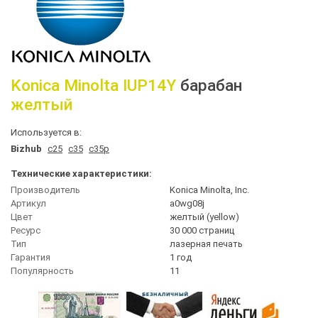
Konica Minolta
IUP14Y
барабан
желтый
Используется в:
Bizhub
c25
c35
c35p
Технические характеристики:
Производитель
Konica Minolta, Inc.
Артикул
a0wg08j
Цвет
желтый (yellow)
Ресурс
30 000 страниц
Тип
лазерная печать
Гарантия
1 год
Популярность
11