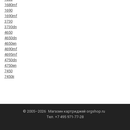
1680mf
1690
1690mf
3730
3730dn
4650
4650dn
4650en
4690mf
4695mf
4750dn
4750en
7450
7450ii
© 2005–2026
Магазин картриджей
orgshop.ru
Тел.
+7 495 971-77-28