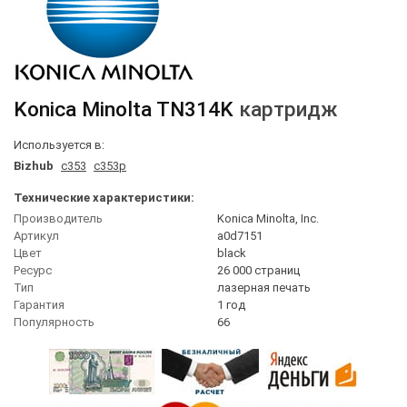
Konica Minolta
TN314K
картридж
Используется в:
Bizhub
c353
c353p
Технические характеристики:
Производитель
Konica Minolta, Inc.
Артикул
a0d7151
Цвет
black
Ресурс
26 000 страниц
Тип
лазерная печать
Гарантия
1 год
Популярность
66