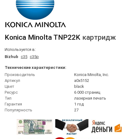
Konica Minolta
TNP22K
картридж
Используется в:
Bizhub
c35
c35p
Технические характеристики:
Производитель
Konica Minolta, Inc.
Артикул
a0x5152
Цвет
black
Ресурс
6 000 страниц
Тип
лазерная печать
Гарантия
1 год
Популярность
27