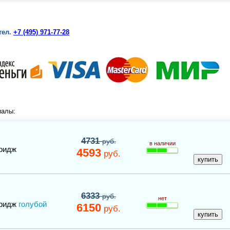
тел.
+7 (495) 971-77-28
иалы:
4731
руб.
в наличии
ридж
4593
руб.
6333
руб.
нет
ридж
голубой
6150
руб.