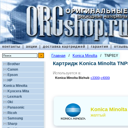
контакты
|
акции
|
доставка картриджей
|
гарантия
|
отзыв
Главная
/
Konica Minolta
/
TNP81Y
Картридж Konica Minolta TN
Brother
[+]
Canon
[+]
Используется в:
Epson
[+]
Konica Minolta
Bizhub
c3300i
c4000i
HP
[+]
Konica Minolta
Kyocera Mita
[+]
Lexmark
[+]
Oki
[+]
Panasonic
[+]
Konica Minolta
Ricoh
[+]
желтый
Samsung
[+]
Sharp
[+]