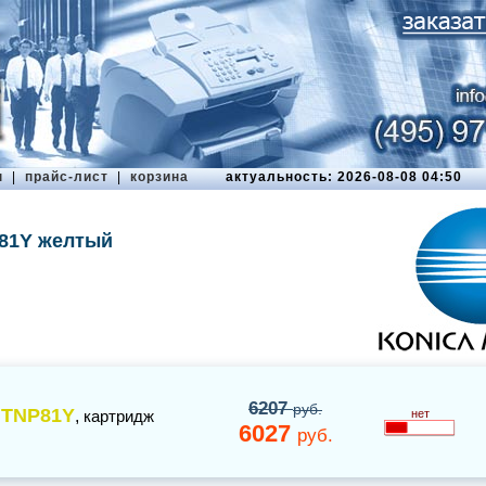
ы
|
прайс-лист
|
корзина
актуальность: 2026-08-08 04:50
P81Y желтый
6207
руб.
TNP81Y
,
картридж
нет
6027
руб.