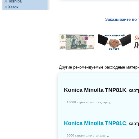
Toshiba
[+]
Xerox
[+]
Заказывайте по 
Другие рекомендуемые расходные матер
Konica Minolta
TNP81K
,
карт
13000 страниц по стандарту,
Konica Minolta
TNP81C
,
карт
9000 страниц по стандарту,