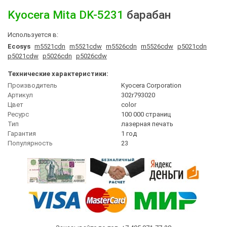
Kyocera Mita
DK-5231
барабан
Используется в:
Ecosys
m5521cdn
m5521cdw
m5526cdn
m5526cdw
p5021cdn
p5021cdw
p5026cdn
p5026cdw
Технические характеристики:
Производитель
Kyocera Corporation
Артикул
302r793020
Цвет
сolor
Ресурс
100 000 страниц
Тип
лазерная печать
Гарантия
1 год
Популярность
23