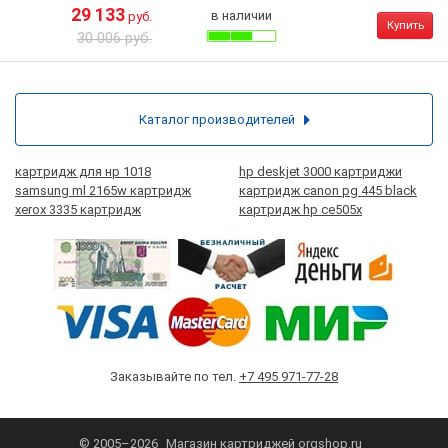
29 133
в наличии
руб.
Купить
30 006 руб.
Каталог производителей
картридж для нр 1018
hp deskjet 3000 картриджи
samsung ml 2165w картридж
картридж canon pg 445 black
xerox 3335 картридж
картридж hp ce505x
Заказывайте по тел.
+7 495 971-77-28
© 2005–2026
Магазин картриджей
orgshop.ru