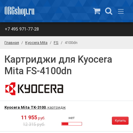
+7 495 971-77-28
Главная
Kyocera Mita
FS
4100dn
Картриджи для Kyocera
Mita FS-4100dn
Kyocera Mita TK-3100
, картридж
11 955
нет
руб.
Купить
12 315 руб.