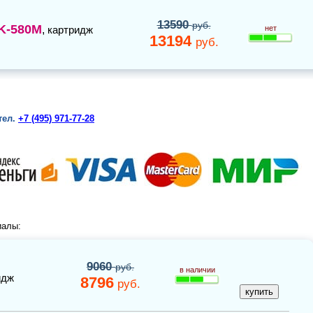
13590
руб.
K-580M
,
картридж
нет
13194
руб.
тел.
+7 (495) 971-77-28
иалы:
9060
руб.
в наличии
идж
8796
руб.