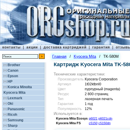
контакты
|
акции
|
доставка картриджей
|
гарантия
|
отзыв
Главная
/
Kyocera Mita
/
TK-580M
Картридж Kyocera Mita TK-5
Brother
[+]
Canon
[+]
Технические характеристики:
Epson
[+]
Производитель
Kyocera Corporation
HP
[+]
Артикул
1t02ktbnl0
Konica Minolta
[+]
Цвет
пурпурный (magenta)
Kyocera Mita
Ресурс
2 800 страниц
Lexmark
[+]
Тип
лазерная печать
Oki
[+]
Гарантия
1 год
Популярность
12%
Panasonic
[+]
Используется в:
Ricoh
[+]
Kyocera Mita
Ecosys
p6021
p6021cdn
Samsung
[+]
Kyocera Mita
FS
c5150
c5150dn
Sharp
[+]