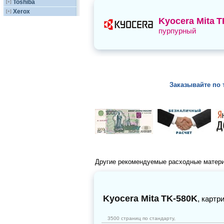
Toshiba
[+]
Xerox
[+]
Kyocera Mita
T
пурпурный
Заказывайте по 
Другие рекомендуемые расходные матер
Kyocera Mita
TK-580K
,
картр
3500 страниц по стандарту,