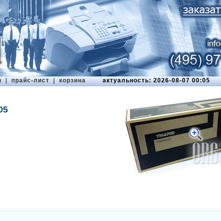
ы
|
прайс-лист
|
корзина
актуальность: 2026-08-07 00:05
05