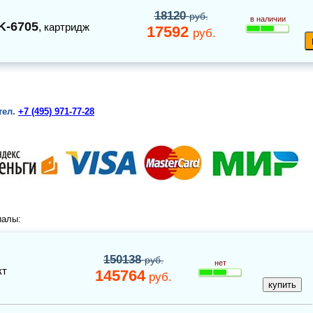
18120
руб.
в наличии
K-6705
,
картридж
17592
руб.
тел.
+7 (495) 971-77-28
иалы:
150138
руб.
нет
кт
145764
руб.