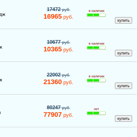
17472
руб.
в наличии
идж
16965
руб.
10677
руб.
в наличии
ж
10365
руб.
22002
руб.
в наличии
ж
21360
руб.
80247
руб.
нет
н
77907
руб.