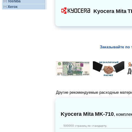
Toshiba
[+]
Xerox
[+]
Kyocera Mita
T
Заказывайте по 
Другие рекомендуемые расходные матер
Kyocera Mita
MK-710
,
компле
500000 страниц по стандарту,