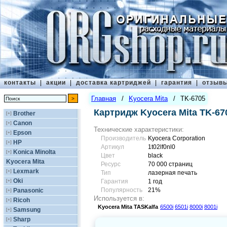
контакты
|
акции
|
доставка картриджей
|
гарантия
|
отзыв
Главная
/
Kyocera Mita
/
TK-6705
Картридж Kyocera Mita TK-67
Brother
[+]
Canon
[+]
Технические характеристики:
Epson
[+]
Производитель
Kyocera Corporation
HP
[+]
Артикул
1t02lf0nl0
Konica Minolta
[+]
Цвет
black
Kyocera Mita
Ресурс
70 000 страниц
Lexmark
[+]
Тип
лазерная печать
Oki
[+]
Гарантия
1 год
Популярность
21%
Panasonic
[+]
Используется в:
Ricoh
[+]
Kyocera Mita
TASKalfa
6500i
6501i
8000i
8001i
Samsung
[+]
Sharp
[+]