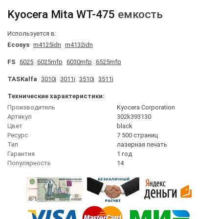
Kyocera Mita
WT-475
емкость
Используется в:
Ecosys
m4125idn
m4132idn
FS
6025
6025mfp
6030mfp
6525mfp
TASKalfa
3010i
3011i
3510i
3511i
Технические характеристики:
Производитель
Kyocera Corporation
Артикул
302k393130
Цвет
black
Ресурс
7 500 страниц
Тип
лазерная печать
Гарантия
1 год
Популярность
14