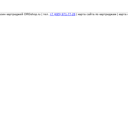
азин картриджей ORGshop.ru
| тел.
+7 (495) 971-77-28
|
карта сайта по картриджам
|
карта 