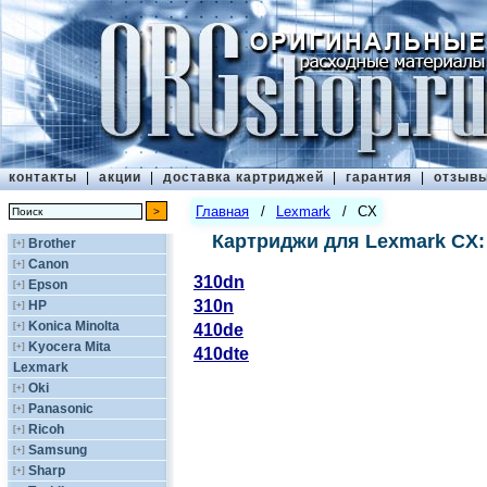
контакты
|
акции
|
доставка картриджей
|
гарантия
|
отзыв
Главная
/
Lexmark
/
CX
Картриджи для Lexmark CX:
Brother
[+]
Canon
[+]
310dn
Epson
[+]
310n
HP
[+]
Konica Minolta
[+]
410de
Kyocera Mita
[+]
410dte
Lexmark
Oki
[+]
Panasonic
[+]
Ricoh
[+]
Samsung
[+]
Sharp
[+]