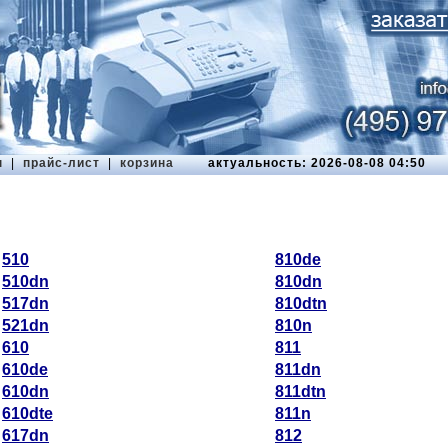
ы
|
прайс-лист
|
корзина
актуальность: 2026-08-08 04:50
510
810de
510dn
810dn
517dn
810dtn
521dn
810n
610
811
610de
811dn
610dn
811dtn
610dte
811n
617dn
812