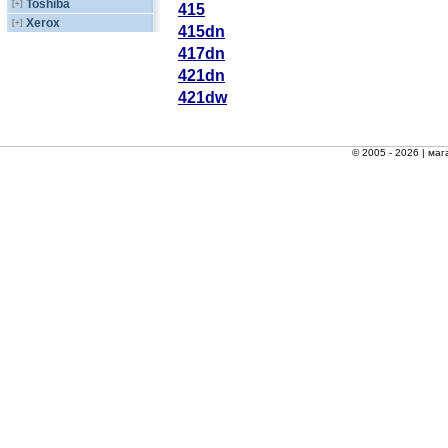
Toshiba
[+]
415
Xerox
[+]
415dn
417dn
421dn
421dw
© 2005 - 2026 |
маг