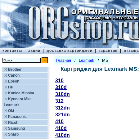
контакты
|
акции
|
доставка картриджей
|
гарантия
|
отзыв
Главная
/
Lexmark
/
MS
Картриджи для Lexmark MS:
Brother
[+]
Canon
[+]
310
Epson
[+]
310d
HP
[+]
Konica Minolta
[+]
310dn
Kyocera Mita
[+]
312
Lexmark
312dn
Oki
[+]
321dn
Panasonic
[+]
410
Ricoh
[+]
410d
Samsung
[+]
Sharp
[+]
410dn