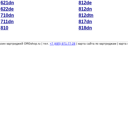
621dn
812de
622de
812dn
710dn
812dtn
711dn
817dn
810
818dn
азин картриджей ORGshop.ru
| тел.
+7 (495) 971-77-28
|
карта сайта по картриджам
|
карта 