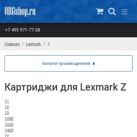
+7 495 971-77-28
Главная
Lexmark
Z
Каталог производителей
Картриджи для Lexmark Z
11
12
13
1300
1320
1420
22