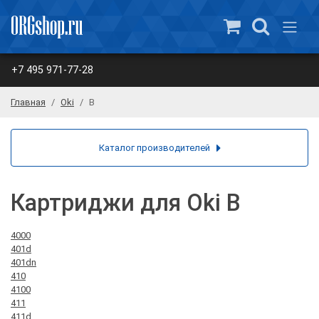
+7 495 971-77-28
Главная
Oki
B
Каталог производителей
Картриджи для Oki B
4000
401d
401dn
410
4100
411
411d