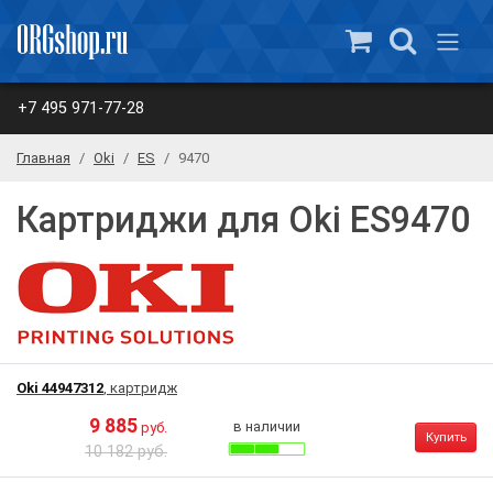
+7 495 971-77-28
Главная
Oki
ES
9470
Картриджи для Oki ES9470
Oki 44947312
, картридж
9 885
в наличии
руб.
Купить
10 182 руб.