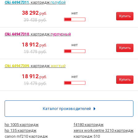
Oki 44947311
, картридж
голубой
38 292
нет
руб.
Купить
39 438 руб.
Oki 44947310
, картридж
пурпурный
18 912
нет
руб.
Купить
19 479 руб.
Oki 44947309
, картридж
желтый
18 912
нет
руб.
Купить
19 479 руб.
Каталог производителей
hp 1005 картридж
f4180 картридж
hp 135 картридж
xerox workcentre 3210 картридж
canon mf210 картридж
картридж 510