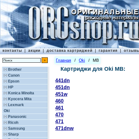
контакты
|
акции
|
доставка картриджей
|
гарантия
|
отзыв
Главная
/
Oki
/
MB
Картриджи для Oki MB:
Brother
[+]
Canon
[+]
441dn
Epson
[+]
451dn
HP
[+]
Konica Minolta
[+]
451w
Kyocera Mita
[+]
460
Lexmark
[+]
461
Oki
470
Panasonic
[+]
471
Ricoh
[+]
471dnw
Samsung
[+]
Sharp
[+]