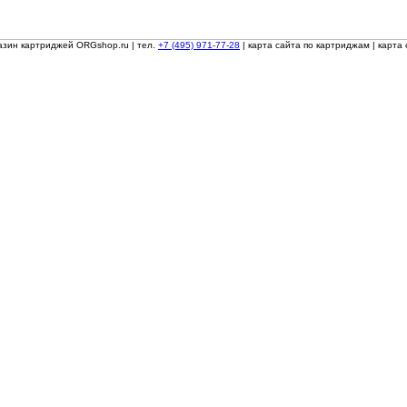
азин картриджей ORGshop.ru
| тел.
+7 (495) 971-77-28
|
карта сайта по картриджам
|
карта 