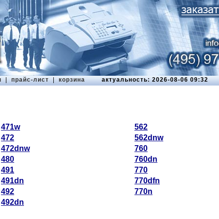
ы
|
прайс-лист
|
корзина
актуальность: 2026-08-06 09:32
471w
562
472
562dnw
472dnw
760
480
760dn
491
770
491dn
770dfn
492
770n
492dn