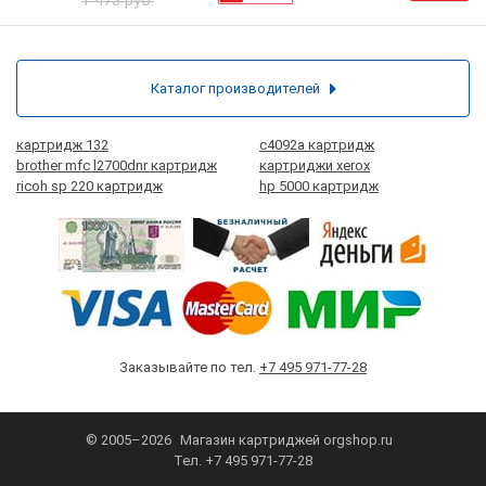
1 473 руб.
Каталог производителей
картридж 132
c4092a картридж
brother mfc l2700dnr картридж
картриджи xerox
ricoh sp 220 картридж
hp 5000 картридж
Заказывайте по тел.
+7 495 971-77-28
© 2005–2026
Магазин картриджей
orgshop.ru
Тел.
+7 495 971-77-28