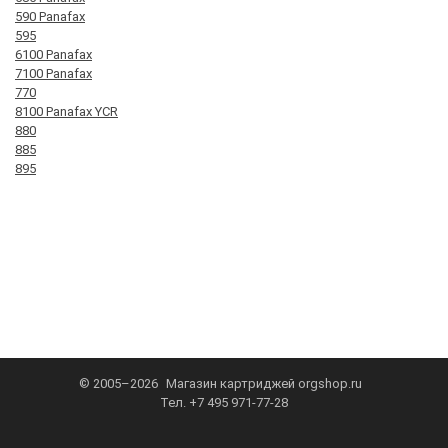
590 Panafax
595
6100 Panafax
7100 Panafax
770
8100 Panafax YCR
880
885
895
© 2005–2026
Магазин картриджей
orgshop.ru
Тел.
+7 495 971-77-28