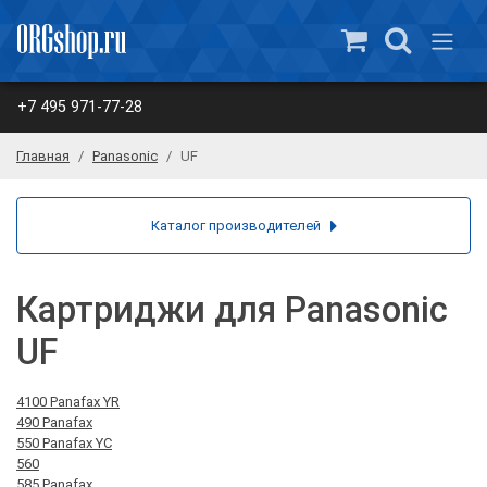
+7 495 971-77-28
Главная
Panasonic
UF
Каталог производителей
Картриджи для Panasonic
UF
4100 Panafax YR
490 Panafax
550 Panafax YC
560
585 Panafax