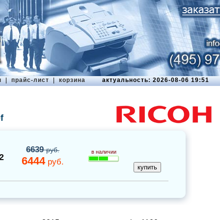
ы
|
прайс-лист
|
корзина
актуальность: 2026-08-06 19:51
f
6639
руб.
в наличии
2
6444
руб.