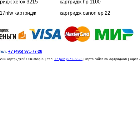
тридж xerox 3215
картридж hp 1100
17nfw картридж
картридж canon ep 22
тел.
+7 (495) 971-77-28
азин картриджей ORGshop.ru
| тел.
+7 (495) 971-77-28
|
карта сайта по картриджам
|
карта 