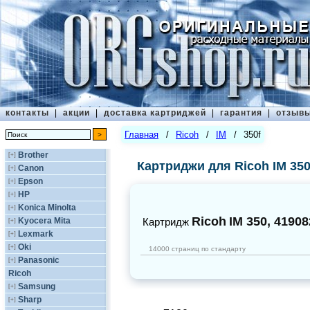
контакты
|
акции
|
доставка картриджей
|
гарантия
|
отзыв
Главная
/
Ricoh
/
IM
/
350f
Brother
[+]
Картриджи для Ricoh IM 350
Canon
[+]
Epson
[+]
HP
[+]
Konica Minolta
[+]
Ricoh
IM 350, 41908
Kyocera Mita
Картридж
[+]
Lexmark
[+]
Oki
[+]
14000 страниц по стандарту
Panasonic
[+]
Ricoh
Samsung
[+]
Sharp
[+]