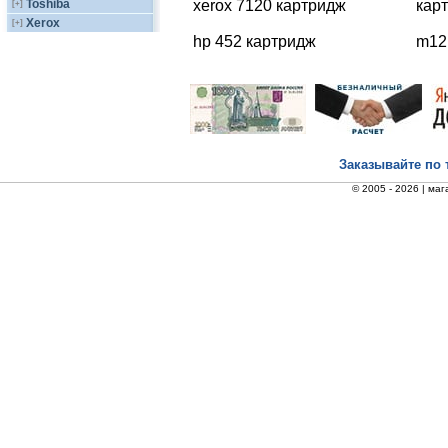
Toshiba
xerox 7120 картридж
кар
[+]
Xerox
[+]
hp 452 картридж
m12
Заказывайте по 
© 2005 - 2026 |
маг