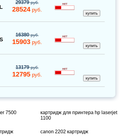
29379
руб.
нет
L
28524
руб.
16380
руб.
нет
S
15903
руб.
13179
руб.
нет
12795
руб.
er 7500
картридж для принтера hp laserjet
1100
ртридж
canon 2202 картридж