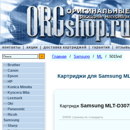
контакты
|
акции
|
доставка картриджей
|
гарантия
|
отзыв
Главная
/
Samsung
/
ML
/
5015nd
Brother
[+]
Canon
[+]
Картриджи для Samsung ML
Epson
[+]
HP
[+]
Konica Minolta
[+]
Kyocera Mita
[+]
Lexmark
[+]
Oki
[+]
Samsung
MLT-D307
Картридж
Panasonic
[+]
Ricoh
[+]
20000 страниц по стандарту
Samsung
Sharp
[+]