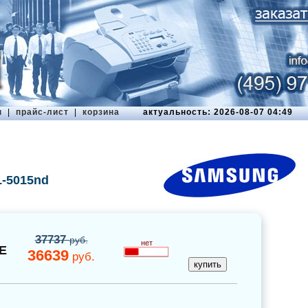
ы
|
прайс-лист
|
корзина
актуальность: 2026-08-07 04:49
-5015nd
37737
руб.
нет
E
36639
руб.