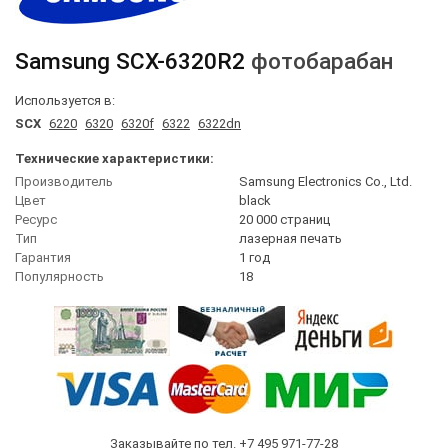
Samsung
SCX-6320R2
фотобарабан
Используется в:
SCX
6220
6320
6320f
6322
6322dn
Технические характеристики:
Производитель
Samsung Electronics Co., Ltd.
Цвет
black
Ресурс
20 000 страниц
Тип
лазерная печать
Гарантия
1 год
Популярность
18
Заказывайте по тел.
+7 495 971-77-28