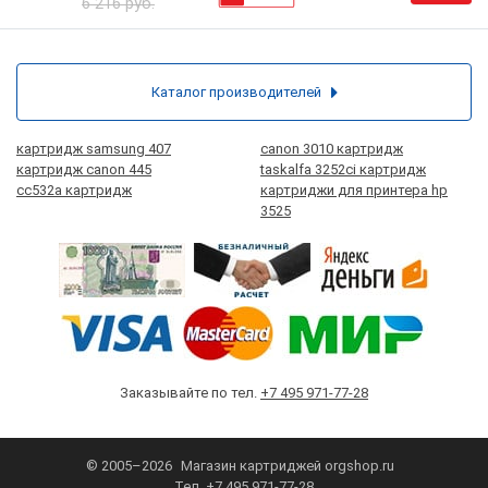
6 216 руб.
Каталог производителей
картридж samsung 407
canon 3010 картридж
картридж canon 445
taskalfa 3252ci картридж
cc532a картридж
картриджи для принтера hp
3525
Заказывайте по тел.
+7 495 971-77-28
© 2005–2026
Магазин картриджей
orgshop.ru
Тел.
+7 495 971-77-28