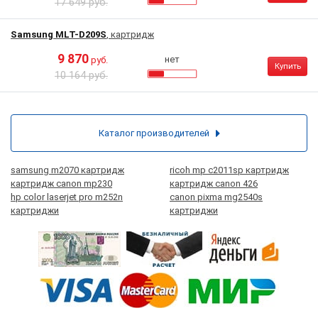
17 649 руб.
Samsung MLT-D209S
, картридж
9 870
нет
руб.
Купить
10 164 руб.
Каталог производителей
samsung m2070 картридж
ricoh mp c2011sp картридж
картридж canon mp230
картридж canon 426
hp color laserjet pro m252n
canon pixma mg2540s
картриджи
картриджи